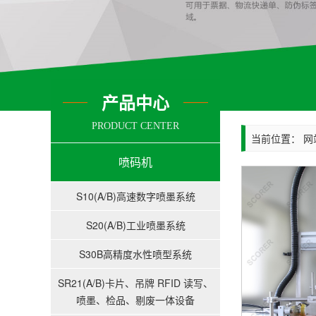
产品中心
PRODUCT CENTER
当前位置：
网
喷码机
S10(A/B)高速数字喷墨系统
S20(A/B)工业喷墨系统
S30B高精度水性喷型系统
SR21(A/B)卡片、吊牌 RFID 读写、
喷墨、检品、剔废一体设备