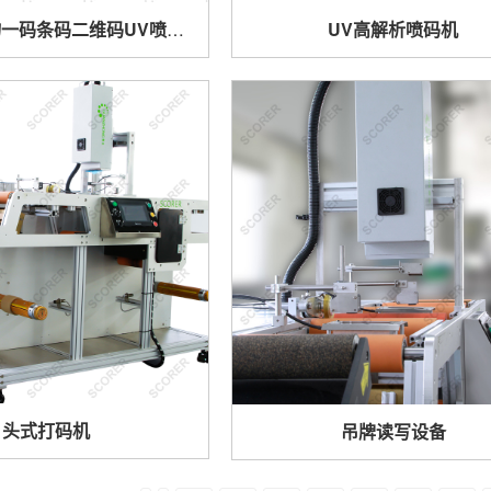
可变号码一物一码条码二维码UV喷码机
UV高解析喷码机
头式打码机
吊牌读写设备