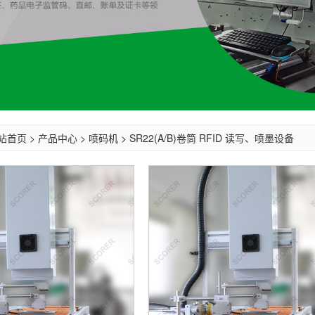
站首页
>
产品中心
>
喷码机
>
SR22(A/B)卷筒 RFID 读写、喷墨设备